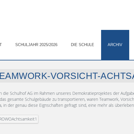
2019/2020
Teamwork-Vorsicht-Achtsamkeit
T
SCHULJAHR 2025/2026
DIE SCHULE
ARCHIV
EAMWORK-VORSICHT-ACHTS
ch die Schulhof AG im Rahmen unseres Demokratieprojektes der Aufgabe
das gesamte Schulgebäude zu transportieren, waren Teamwork, Vorsich
, in der genau diese Eignschaften gefragt sind, eine mehr als überlebe