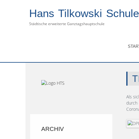
Hans Tilkowski Schule
Städtische erweiterte Ganztagshauptschule
Aktuelle Seite:
Start
Archiv
Schuljahr 
STAR
T
Als si
durch 
Corona
ARCHIV