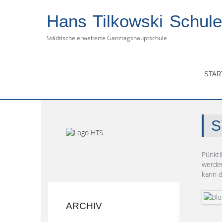
Hans Tilkowski Schule
Städtische erweiterte Ganztagshauptschule
Aktuelle Seite:
Start
Archiv
Schuljahr 
STAR
S
Pünktl
werden
kann d
ARCHIV