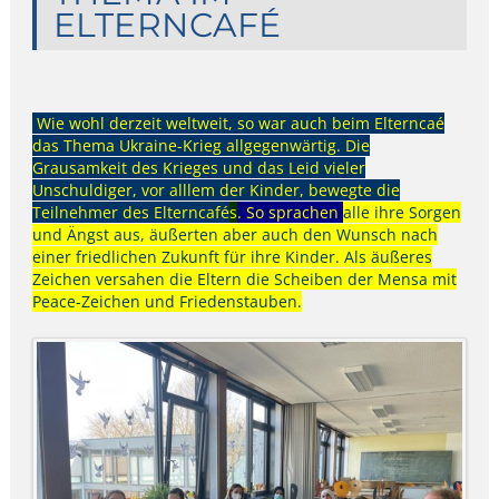
ELTERNCAFÉ
Wie wohl derzeit weltweit, so war auch beim Elterncaé
das Thema Ukraine-Krieg allgegenwärtig. Die
Grausamkeit des Krieges und das Leid vieler
Unschuldiger, vor alllem der Kinder, bewegte die
Teilnehmer des Elterncafé
s
.
So sprachen
alle ihre Sorgen
und Ängst aus, äußerten aber auch den Wunsch nach
einer friedlichen Zukunft für ihre Kinder. Als äußeres
Zeichen versahen die Eltern die Scheiben der Mensa mit
Peace-Zeichen und Friedenstauben.