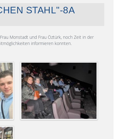
CHEN STAHL"-8A
Frau Monstadt und Frau Öztürk, noch Zeit in der
eitmöglichkeiten informieren konnten.