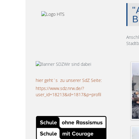
"
B
Anschl
Stadtb
hier geht´s zu unserer SdZ Seite:
https://www.sdz.nrw.de/?
user_id=18213&id=1817&p=profil